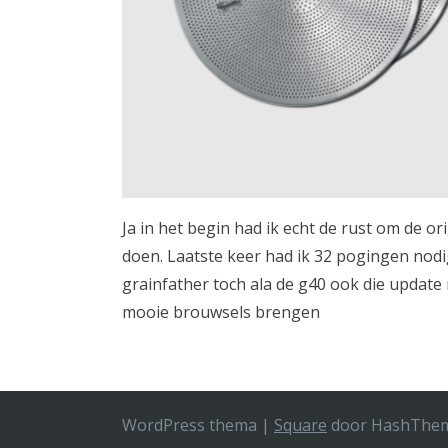
Ja in het begin had ik echt de rust om de or
doen. Laatste keer had ik 32 pogingen nodig
grainfather toch ala de g40 ook die update 
mooie brouwsels brengen
WordPress thema
|
Square
door HashThe