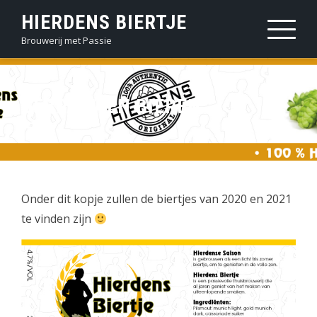
Sla
HIERDENS BIERTJE
over
Brouwerij met Passie
en
ga
naar
GEBROUWEN BIEREN
inhoud
Onder dit kopje zullen de biertjes van 2020 en 2021
te vinden zijn