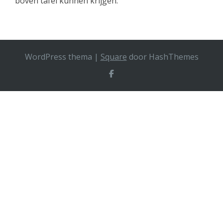
boven tafel kunnen krijgen.
WordPress thema
|
Square
door HashThemes