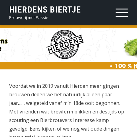
Sla
HIERDENS BIERTJE
over
Brouwerij met Passie
en
ga
naar
HISTORY
inhoud
Voordat we in 2019 vanuit Hierden meer gingen
brouwen deden we het natuurlijk al een paar
jaar…… welgeteld vanaf m’n 18de ooit begonnen.
Met vrienden wat brewferm blikken en destijds op
scouting een Bierbrouwers Interesse kamp
gevolgd. Eens kijken of we nog wat oude dingen