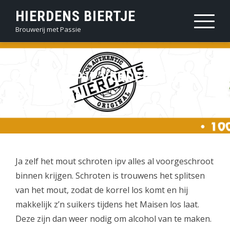
Sla
HIERDENS BIERTJE
over
Brouwerij met Passie
en
ga
naar
2020 STAPJE VERDER, ZELF
inhoud
SCHROTEN
Ja zelf het mout schroten ipv alles al voorgeschroot
binnen krijgen. Schroten is trouwens het splitsen
van het mout, zodat de korrel los komt en hij
makkelijk z’n suikers tijdens het Maisen los laat.
Deze zijn dan weer nodig om alcohol van te maken.