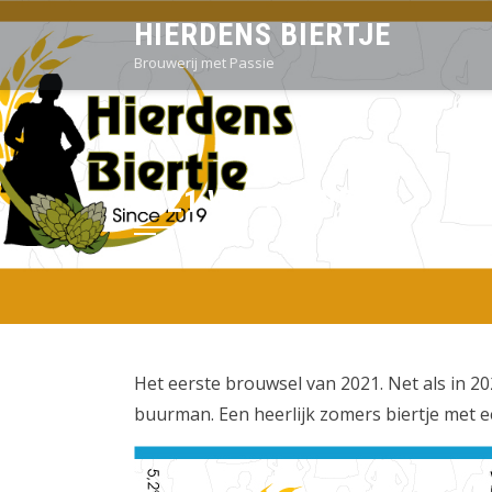
Sla
HIERDENS BIERTJE
over
Brouwerij met Passie
en
ga
naar
inhoud
2021 WITTE EVERT
Het eerste brouwsel van 2021. Net als in 20
buurman. Een heerlijk zomers biertje met e