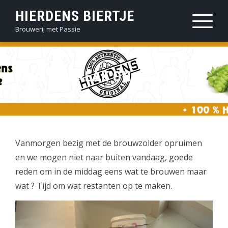
Sla
HIERDENS BIERTJE
over
Brouwerij met Passie
en
ga
naar
2023 08 FREAK ON A LEASH
inhoud
Vanmorgen bezig met de brouwzolder opruimen
en we mogen niet naar buiten vandaag, goede
reden om in de middag eens wat te brouwen maar
wat ? Tijd om wat restanten op te maken.