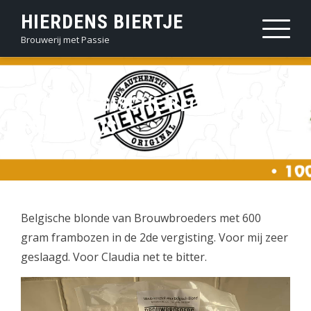
Sla
HIERDENS BIERTJE
over
Brouwerij met Passie
en
ga
naar
2020 BELGISCHE BLONDE MET
inhoud
FRAMBOOS
Belgische blonde van Brouwbroeders met 600
gram frambozen in de 2de vergisting. Voor mij zeer
geslaagd. Voor Claudia net te bitter.