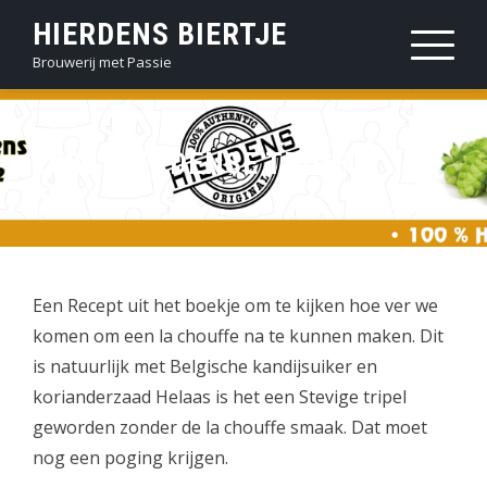
Sla
HIERDENS BIERTJE
over
Brouwerij met Passie
en
ga
naar
2020 HIERDENSE TRIPEL
inhoud
Een Recept uit het boekje om te kijken hoe ver we
komen om een la chouffe na te kunnen maken. Dit
is natuurlijk met Belgische kandijsuiker en
korianderzaad Helaas is het een Stevige tripel
geworden zonder de la chouffe smaak. Dat moet
nog een poging krijgen.