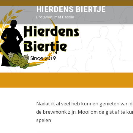
Sla
HIERDENS BIERTJE
over
Brouwerij met Passie
en
ga
naar
inhoud
2023 BREWMONK FERMEN
Nadat ik al veel heb kunnen genieten van d
de brewmonk zijn. Mooi om de gist af te k
spelen