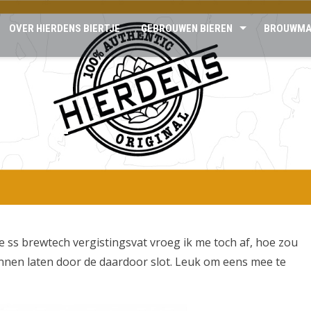
OVER HIERDENS BIERTJE
GEBROUWEN BIEREN
BROUWMA
TER 30L
e ss brewtech vergistingsvat vroeg ik me toch af, hoe zou
unnen laten door de daardoor slot. Leuk om eens mee te